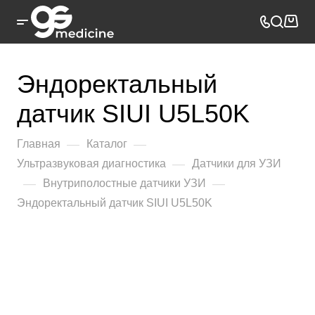
Эндоректальный
датчик SIUI U5L50K
—
—
Главная
Каталог
—
Ультразвуковая диагностика
Датчики для УЗИ
—
—
Внутриполостные датчики УЗИ
Эндоректальный датчик SIUI U5L50K