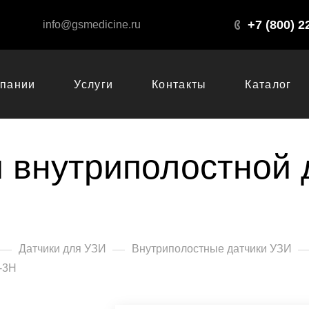
+7 (800) 2
info@gsmedicine.ru
мпании
Услуги
Контакты
Каталог
 внутриполостной д
—
—
Датчики для УЗИ
Внутриполостные датчики УЗИ
-3H