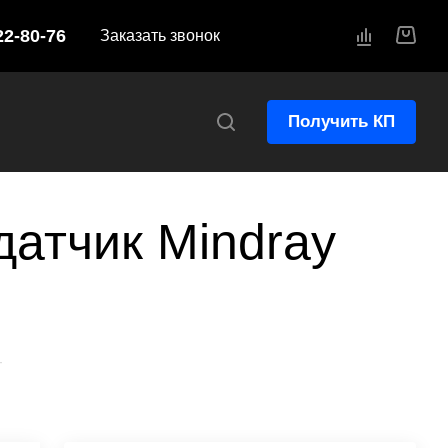
22-80-76
Заказать звонок
Получить КП
атчик Mindray
—