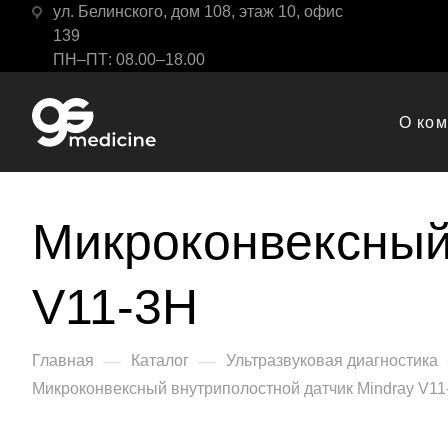
ул. Белинского, дом 108, этаж 10, офис
139
ПН–ПТ: 08.00–18.00
О ко
Микроконвексный
V11-3H
—
—
Главная
Каталог
Ультразвуковая диагностика
Микроконвексный внутриполостной датчик Mindray V11