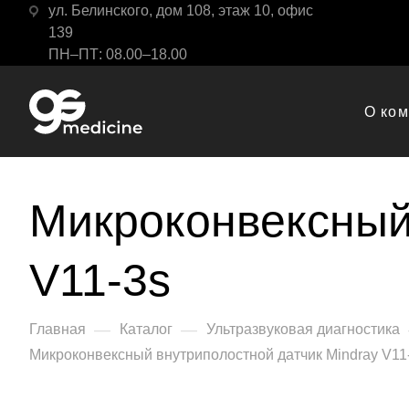
ул. Белинского, дом 108, этаж 10, офис
139
ПН–ПТ: 08.00–18.00
О ко
Микроконвексный
V11-3s
—
—
Главная
Каталог
Ультразвуковая диагностика
Микроконвексный внутриполостной датчик Mindray V11