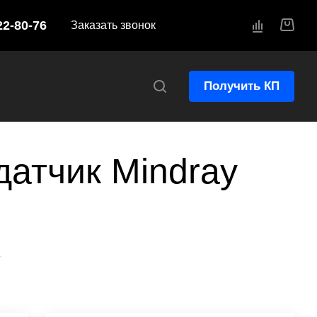
22-80-76
Заказать звонок
Получить КП
атчик Mindray
—