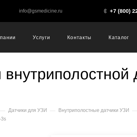
+7 (800) 2
info@gsmedicine.ru
мпании
Услуги
Контакты
Каталог
 внутриполостной д
—
—
Датчики для УЗИ
Внутриполостные датчики УЗИ
-3s