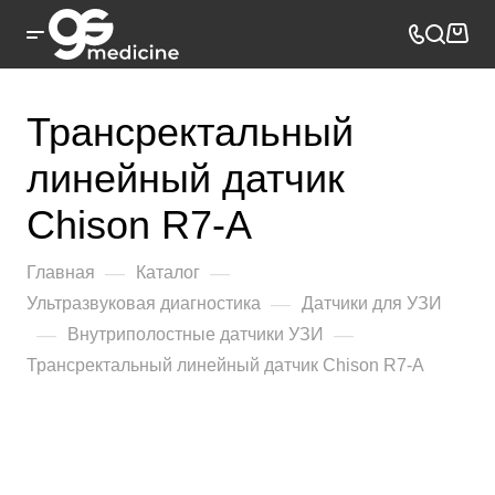
Трансректальный
линейный датчик
Chison R7-A
—
—
Главная
Каталог
—
Ультразвуковая диагностика
Датчики для УЗИ
—
—
Внутриполостные датчики УЗИ
Трансректальный линейный датчик Chison R7-A