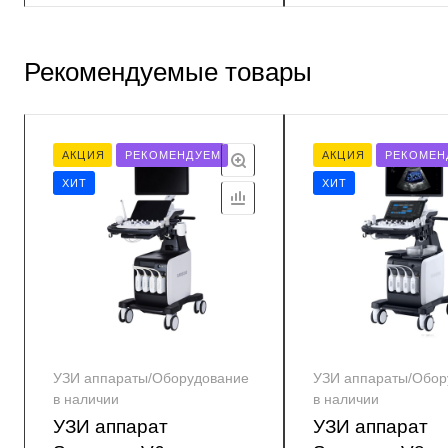
Рекомендуемые товары
АКЦИЯ
РЕКОМЕНДУЕМ
АКЦИЯ
РЕКОМЕН
ХИТ
ХИТ
УЗИ аппараты/Оборудование
УЗИ аппараты/Обор
в наличии
в наличии
УЗИ аппарат
УЗИ аппарат