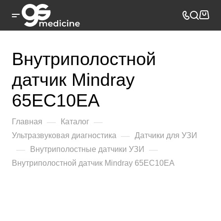
Внутриполостной
датчик Mindray
65EC10EA
—
—
Главная
Каталог
—
Ультразвуковая диагностика
Датчики для УЗИ
—
—
Внутриполостные датчики УЗИ
Внутриполостной датчик Mindray 65EC10EA