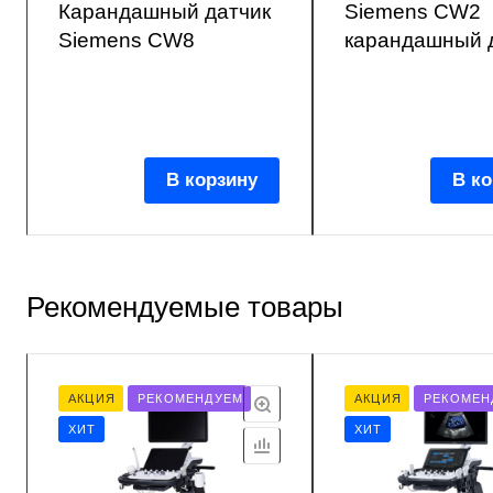
Карандашный датчик
Siemens CW2
Siemens CW8
карандашный 
В корзину
В ко
Рекомендуемые товары
АКЦИЯ
РЕКОМЕНДУЕМ
АКЦИЯ
РЕКОМЕН
ХИТ
ХИТ