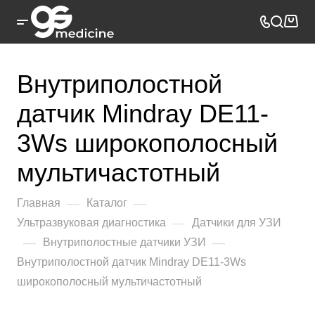
Внутриполостной
датчик Mindray DE11-
3Ws широкополосный
мультичастотный
—
—
Главная
Каталог
—
Ультразвуковая диагностика
Датчики для УЗИ
—
—
Внутриполостные датчики УЗИ
Внутриполостной датчик Mindray DE11-3Ws
широкополосный мультичастотный