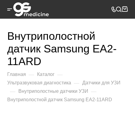
Внутриполостной
датчик Samsung EA2-
11ARD
—
—
Главная
Каталог
—
Ультразвуковая диагностика
Датчики для УЗИ
—
—
Внутриполостные датчики УЗИ
Внутриполостной датчик Samsung EA2-11ARD