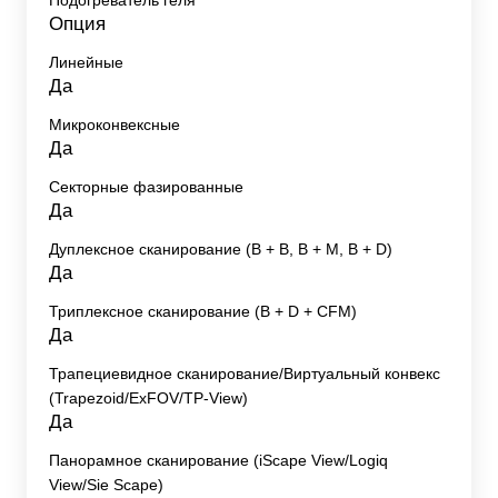
Опция
Линейные
Да
Микроконвексные
Да
Секторные фазированные
Да
Дуплексное сканирование (В + В, В + М, В + D)
Да
Триплексное сканирование (В + D + CFM)
Да
Трапециевидное сканирование/Виртуальный конвекс
(Trapezoid/ExFOV/TP-View)
Да
Панорамное сканирование (iScape View/Logiq
View/Sie Scape)