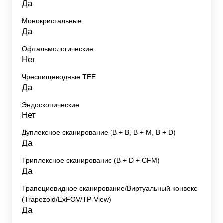
Да
Монокристальные
Да
Офтальмологические
Нет
Чреспищеводные TEE
Да
Эндоскопические
Нет
Дуплексное сканирование (В + В, В + М, В + D)
Да
Триплексное сканирование (В + D + CFM)
Да
Трапециевидное сканирование/Виртуальный конвекс
(Trapezoid/ExFOV/TP-View)
Да