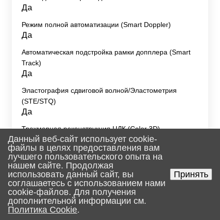
Да
Режим полной автоматизации (Smart Doppler)
Да
Автоматическая подстройка рамки допплера (Smart
Track)
Да
Эластография сдвиговой волной/Эластометрия
(STE/STQ)
Да
Трехмерная реконструкция ЦДК (Color 3D)
Данный веб-сайт использует cookie-
Да
файлы в целях предоставления вам
лучшего пользовательского опыта на
Wi-fi
нашем сайте. Продолжая
Да
использовать данный сайт, вы
Принять
соглашаетесь с использованием нами
Твердотельный накопитель (SSD)
cookie-файлов. Для получения
Да
дополнительной информации см.
Политика Cookie
.
Количество парковочных разъемов для датчиков
Главная
Поиск
Корзина
Услуги
Каталог
Контакты